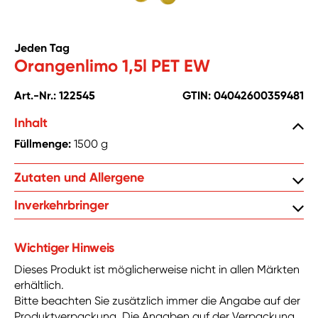
Jeden Tag
Orangenlimo 1,5l PET EW
Art.-Nr.: 122545
GTIN: 04042600359481
Inhalt:
Natürliches Mineralwasser, Zucker, Kohlensäure,
Inhalt
Orangensaftkonzentrat, Säurungsmittel: Citronensäure
Füllmenge:
1500 g
Orangenextrakt, natürliches Orangenaroma,
Antioxidationsmittel: Ascorbinsäure Stabilisator
Zutaten und Allergene
Guarkernmehl, Farbstoff: Carotin.
Zentrale Handelsgesellschaft mbH, Hanns-Martin-
Inverkehrbringer
Schleyer-Str.2, D-77656 Offenburg
Wichtiger Hinweis
Dieses Produkt ist möglicherweise nicht in allen Märkten
erhältlich.
Bitte beachten Sie zusätzlich immer die Angabe auf der
Produktverpackung. Die Angaben auf der Verpackung